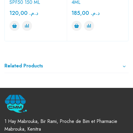
SPF50 150 ML
4ML
120,00
د.م.
185,00
د.م.
Related Products
1 Hay Mabrouka, Bir Rami, Proche de Bim et Pharmacie
Mabrouka, Kenitra