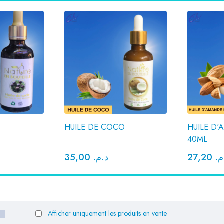
HUILE DE COCO
HUILE D
40ML
35,00
د.م.
27,20
.م
Afficher uniquement les produits en vente