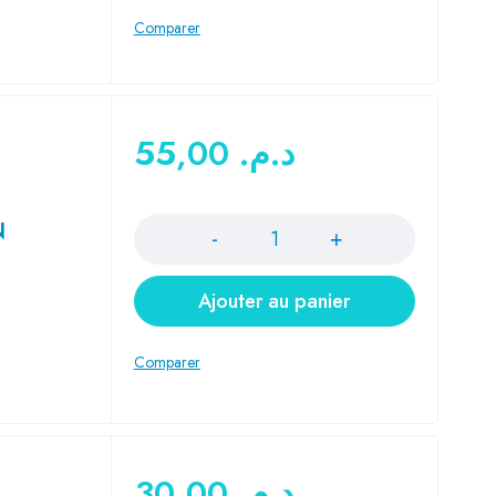
55,00
د.م.
Quantité
N
Ajouter au panier
30,00
د.م.