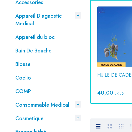
Accessories
Appareil Diagnostic
Medical
Appareil du bloc
Bain De Bouche
Blouse
HUILES NATURELLES
HUILE DE CADE
Coelio
COMP
130,00
د.م.
40,00
د.م.
Consommable Medical
Cosmetique