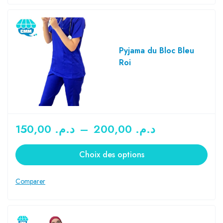
Pyjama du Bloc Bleu
Roi
150,00
د.م.
–
200,00
د.م.
Choix des options