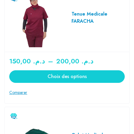
Tenue Medicale
FARACHA
150,00
د.م.
–
200,00
د.م.
Choix des options