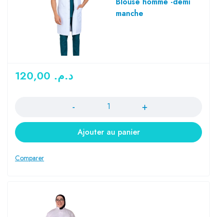
Blouse homme -demi
manche
120,00
د.م.
Quantité
Ajouter au panier