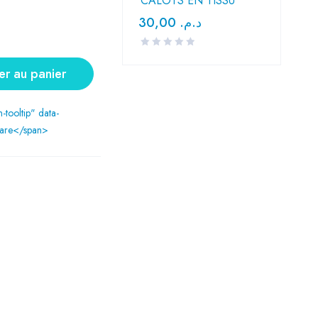
CALOTS EN TISSU
30,00
د.م.
er au panier
n-tooltip" data-
are</span>