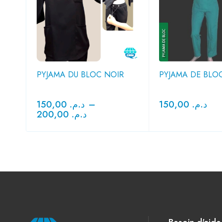
PYJAMA DU BLOC NOIR
PYJAMA DE BLO
150,00
د.م.
–
150,00
د.م.
200,00
د.م.