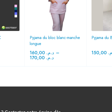
C
Pyjama du bloc blanc-manche
Pyjama du B
longue
160,00
د.م.
–
150,00
.م
170,00
د.م.