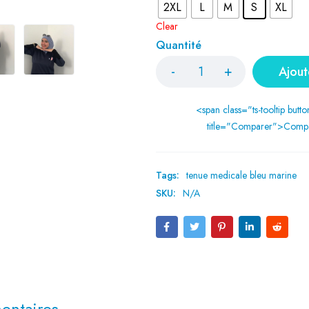
2XL
L
M
S
XL
Clear
Quantité
Ajout
<span class="ts-tooltip butto
title="Comparer">Comp
Tags:
tenue medicale bleu marine
SKU:
N/A
entaires