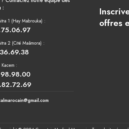
e ? Contactez notre équipe dès
 :
Inscriv
offres 
tra 1 (Hay Mabrouka) :
.75.06.97
tra 2 (Cité Maâmora) :
.36.69.38
i Kacem :
.98.98.00
.82.72.69
calmarocain@gmail.com