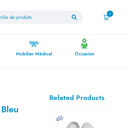
0
ical
Occasion
Orthopédie
Pr
Related Products
 Bleu