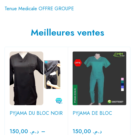
Tenue Medicale OFFRE GROUPE
Meilleures ventes
PYJAMA DU BLOC NOIR
PYJAMA DE BLOC
150,00
د.م.
–
150,00
د.م.