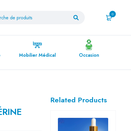
0
édical
Occasion
Orthopédie
Related Products
ÉRINE