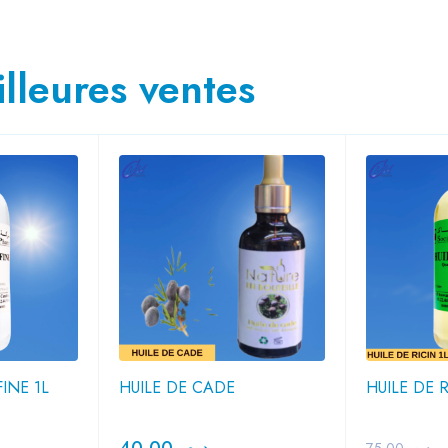
lleures ventes
INE 1L
HUILE DE CADE
HUILE DE R
40,00
د.م.
75,00
د.م.