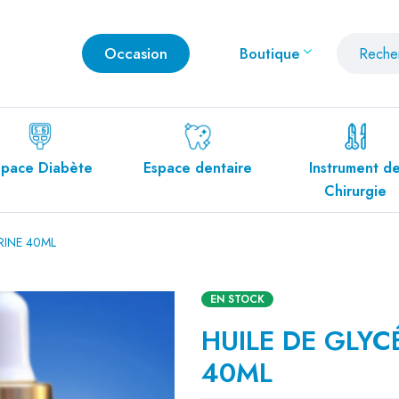
Occasion
Boutique
Espace dentaire
Instrument de
Mobilier M
Chirurgie
RINE 40ML
EN STOCK
HUILE DE GLYC
40ML