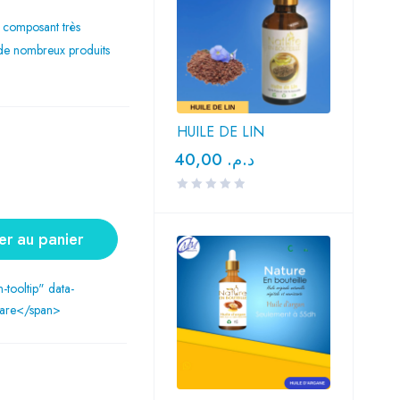
 composant très
n de nombreux produits
HUILE DE LIN
40,00
د.م.
er au panier
n-tooltip" data-
are</span>