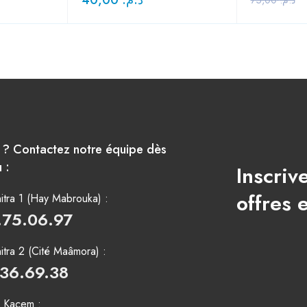
e ? Contactez notre équipe dès
 :
Inscriv
offres 
tra 1 (Hay Mabrouka) :
.75.06.97
tra 2 (Cité Maâmora) :
.36.69.38
i Kacem :