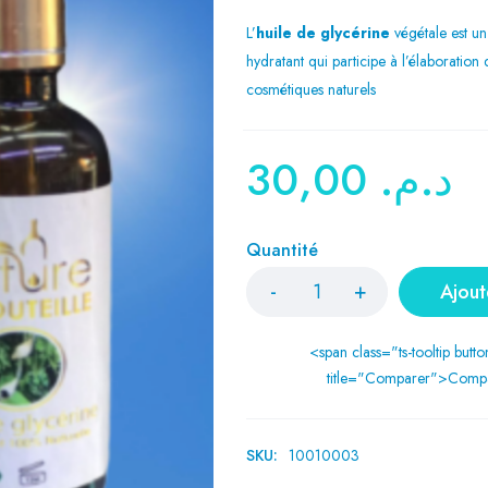
L’
huile de glycérine
végétale est un
hydratant qui participe à l’élaboratio
cosmétiques naturels
30,00
د.م.
Quantité
Ajout
<span class="ts-tooltip butto
title="Comparer">Comp
SKU:
10010003