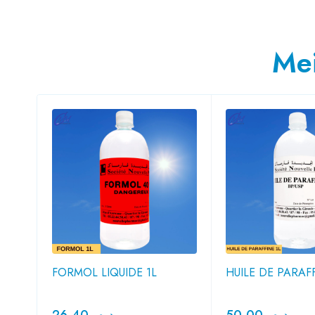
Mei
CE
FORMOL LIQUIDE 1L
HUILE DE PARAFF
26,40
د.م.
50,00
د.م.