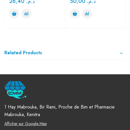
26,40
د.م.
50,00
د.م.
Related Products
1 Hay Mabrouka, Bir Rami, Proche de Bim et Pharmacie
Mabrouka, Kenitra
Afficher sur Google Map