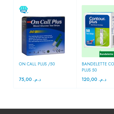
CK
ON CALL PLUS /50
BANDELETTE C
PLUS 50
75,00
د.م.
120,00
د.م.