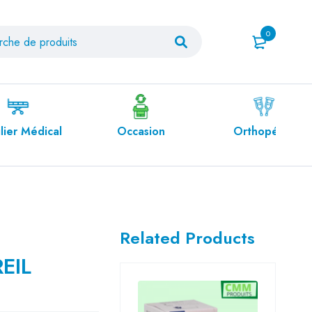
0
al
Occasion
Orthopédie
Pro
Related Products
EIL