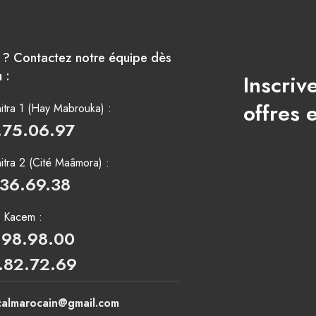
e ? Contactez notre équipe dès
 :
Inscriv
offres 
tra 1 (Hay Mabrouka) :
.75.06.97
tra 2 (Cité Maâmora) :
.36.69.38
i Kacem :
.98.98.00
.82.72.69
calmarocain@gmail.com