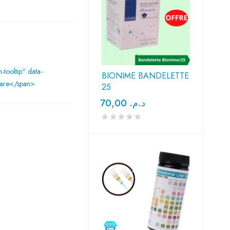
n-tooltip" data-
BIONIME BANDELETTE
are</span>
25
70,00
د.م.