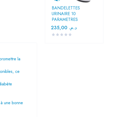
BANDELETTES
URINAIRE 10
PARAMETRES
235,00
د.م.
romettre la
ponibles, ce
diabète
e à une bonne