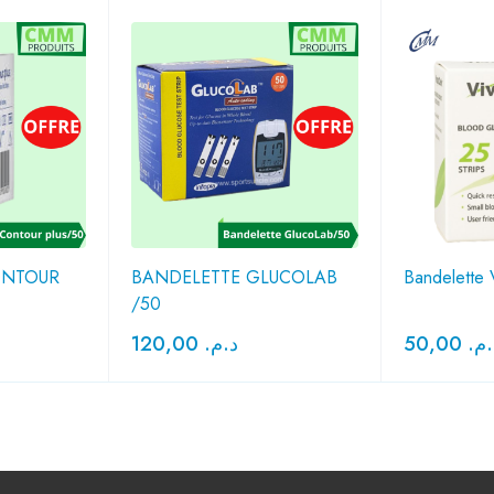
ONTOUR
BANDELETTE GLUCOLAB
Bandelette 
/50
120,00
د.م.
50,00
د.م