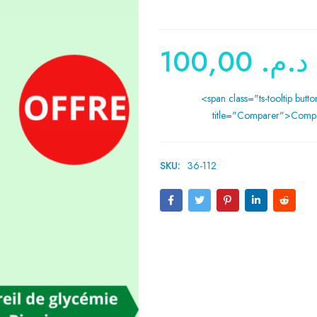
100,00
د.م.
<span class="ts-tooltip butto
title="Comparer">Comp
SKU:
36-112