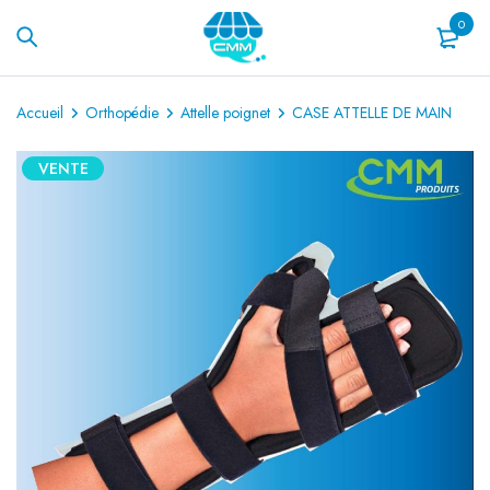
0
Accueil
Orthopédie
Attelle poignet
CASE ATTELLE DE MAIN
VENTE