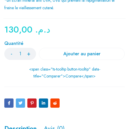
*un Ecran minéral anti UVA, UVB qui prévient la repigmentation et
freine le vieillessement cutané.
130,00
د.م.
Quantité
Ajouter au panier
<span class="ts-tooltip button-tooltip" data-
title="Comparer">Compare</span>
Description
Avis (0)