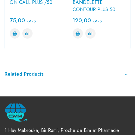
ON CALL PLUS /50
BANDELETTE
CONTOUR PLUS 50
75,00
د.م.
120,00
د.م.
Related Products
1 Hay Mabrouka, Bir Rami, Proche de Bim et Pharmacie