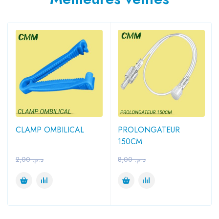
CLAMP OMBILICAL
PROLONGATEUR
150CM
2,00
د.م.
8,00
د.م.