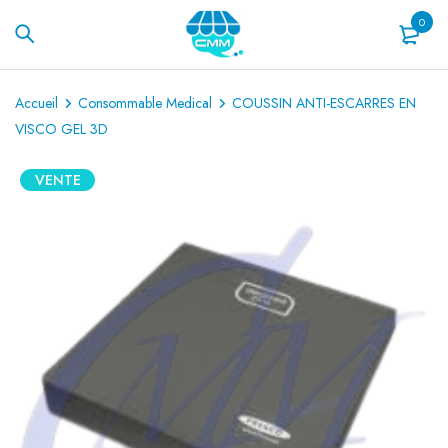
0
Accueil
Consommable Medical
COUSSIN ANTI-ESCARRES EN
VISCO GEL 3D
VENTE