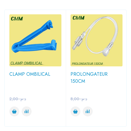
CLAMP OMBILICAL
PROLONGATEUR
150CM
2,00
د.م.
8,00
د.م.