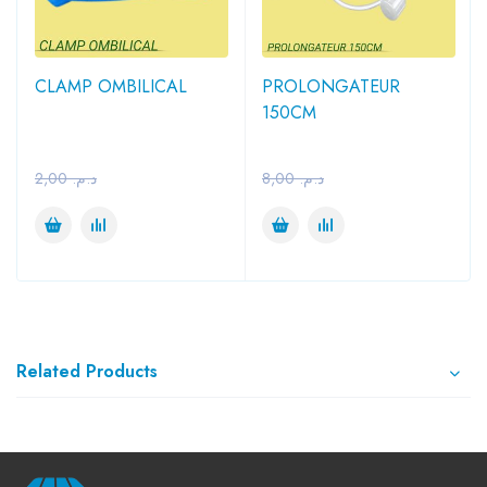
CLAMP OMBILICAL
PROLONGATEUR
150CM
2,00
د.م.
8,00
د.م.
Related Products