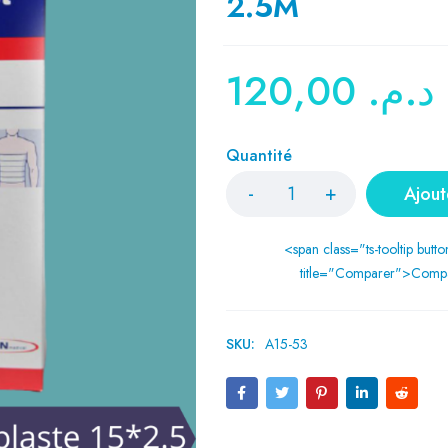
2.5M
120,00
د.م.
Quantité
Ajout
<span class="ts-tooltip butto
title="Comparer">Comp
SKU:
A15-53