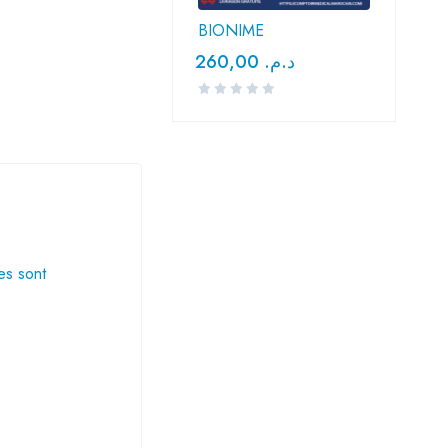
BIONIME
260,00
د.م.
es sont