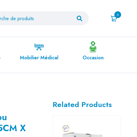
0
Médical
Occasion
Orthopédie
Related Products
ou
5CM X