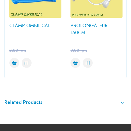
CLAMP OMBILICAL
PROLONGATEUR
150CM
2,00
د.م.
8,00
د.م.
Related Products