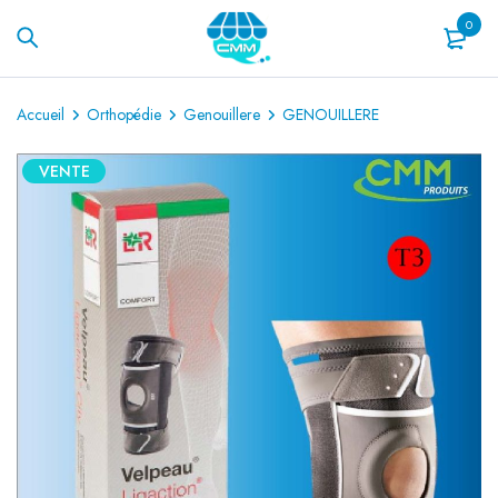
0
Accueil
Orthopédie
Genouillere
GENOUILLERE
VENTE