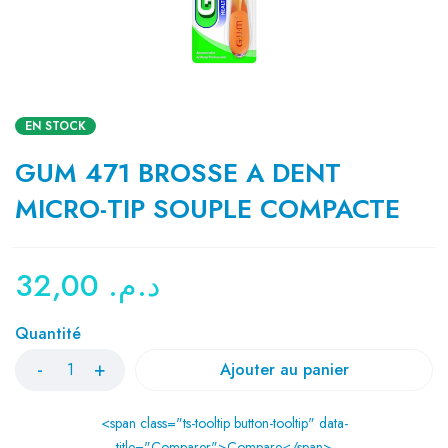
EN STOCK
GUM 471 BROSSE A DENT
MICRO-TIP SOUPLE COMPACTE
32,00
د.م.
Quantité
Ajouter au panier
<span class="ts-tooltip button-tooltip" data-
title="Comparer">Compare</span>