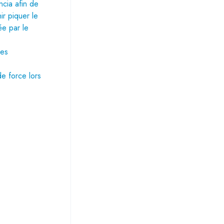
ncia afin de
ir piquer le
ée par le
res
e force lors