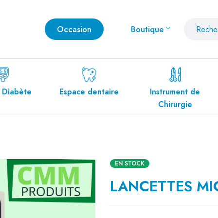
Occasion
Boutique
space dentaire
Instrument de
Mobilier Médic
Chirurgie
EN STOCK
LANCETTES MI