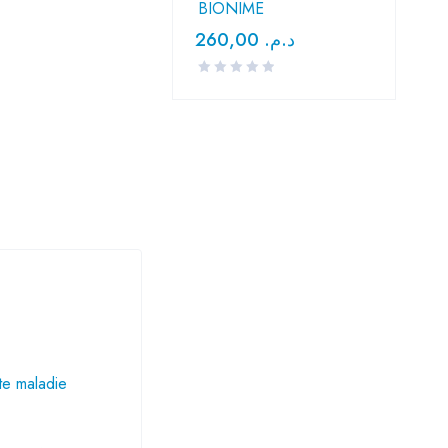
BIONIME
260,00
د.م.
te maladie