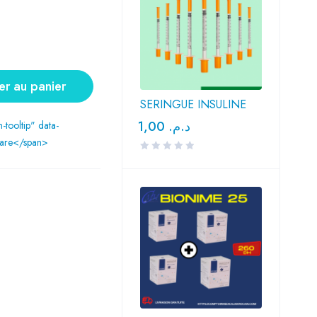
er au panier
SERINGUE INSULINE
1,00
د.م.
n-tooltip" data-
are</span>