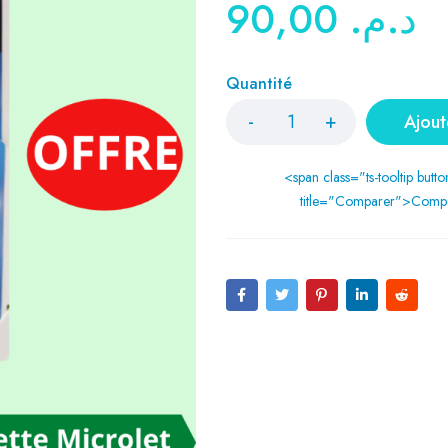
90,00
د.م.
Quantité
Ajout
<span class="ts-tooltip butto
title="Comparer">Comp