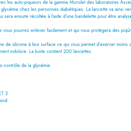
 avec les auto-piqueurs de la gamme Microlet des laboratoires Asce
 glycémie chez les personnes diabétiques. La lancette va ainsi ven
i sera ensuite récoltée à l’aide d’une bandelette pour être analys
 vous pourrez enlever facilement et qui vous protégera des piqû
he de silicone à leur surface ce qui vous permet d’exercer moins d
ment indolore. La boite contient 200 lancettes
o-contrôle de la glycémie.
ET 2.
rond.