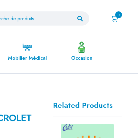
0
al
Occasion
Orthopédie
Pro
Related Products
CROLET