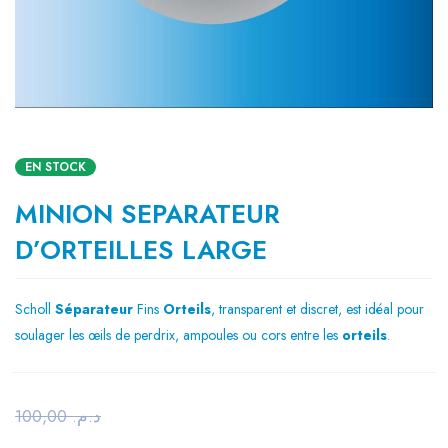
EN STOCK
MINION SEPARATEUR
D’ORTEILLES LARGE
Scholl
Séparateur
Fins
Orteils
, transparent et discret, est idéal pour
soulager les œils de perdrix, ampoules ou cors entre les
orteils
.
100,00
د.م.