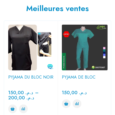
Meilleures ventes
PYJAMA DU BLOC NOIR
PYJAMA DE BLOC
150,00
د.م.
–
150,00
د.م.
200,00
د.م.