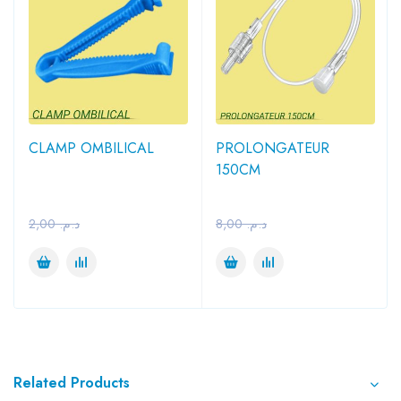
CLAMP OMBILICAL
PROLONGATEUR
150CM
2,00
د.م.
8,00
د.م.
Related Products