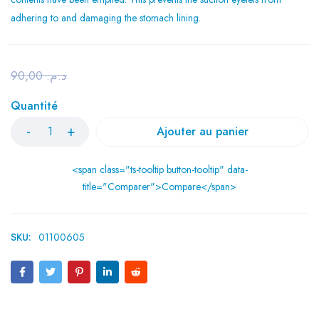
adhering to and damaging the stomach lining.
90,00
د.م.
Quantité
Ajouter au panier
<span class="ts-tooltip button-tooltip" data-
title="Comparer">Compare</span>
SKU:
01100605