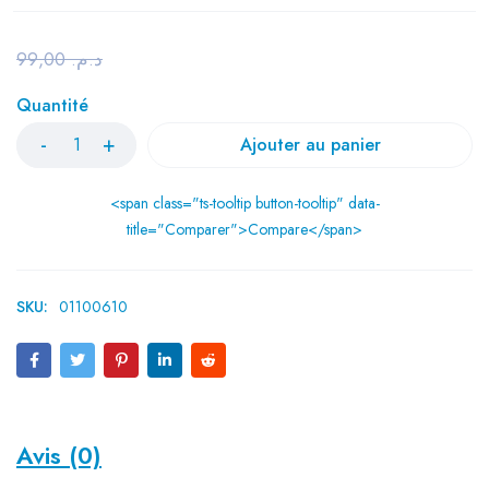
99,00
د.م.
Quantité
Ajouter au panier
<span class="ts-tooltip button-tooltip" data-
title="Comparer">Compare</span>
SKU:
01100610
Avis (0)