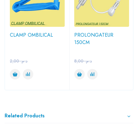
CLAMP OMBILICAL
PROLONGATEUR
150CM
2,00
د.م.
8,00
د.م.
Related Products