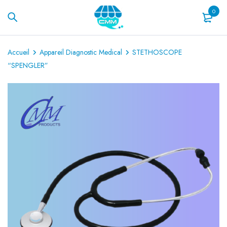
0
Accueil
Appareil Diagnostic Medical
STETHOSCOPE
“SPENGLER”