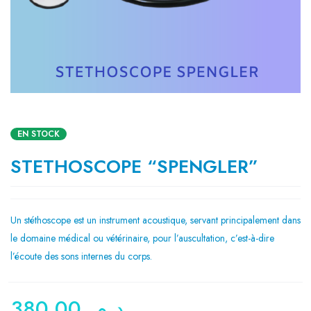
EN STOCK
STETHOSCOPE “SPENGLER”
Un stéthoscope est un instrument acoustique, servant principalement dans
le domaine médical ou vétérinaire, pour l’auscultation, c’est-à-dire
l’écoute des sons internes du corps.
380,00
د.م.