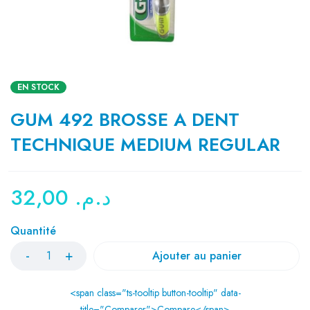
EN STOCK
GUM 492 BROSSE A DENT
TECHNIQUE MEDIUM REGULAR
32,00
د.م.
Quantité
Ajouter au panier
<span class="ts-tooltip button-tooltip" data-
title="Comparer">Compare</span>