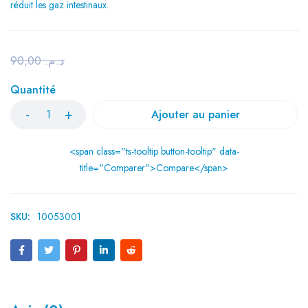
réduit les gaz intestinaux.
90,00
د.م.
Quantité
Ajouter au panier
<span class="ts-tooltip button-tooltip" data-
title="Comparer">Compare</span>
SKU:
10053001