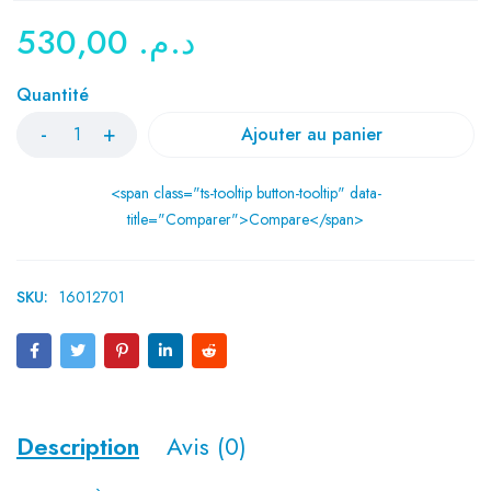
530,00
د.م.
Quantité
Ajouter au panier
<span class="ts-tooltip button-tooltip" data-
title="Comparer">Compare</span>
SKU:
16012701
Description
Avis (0)